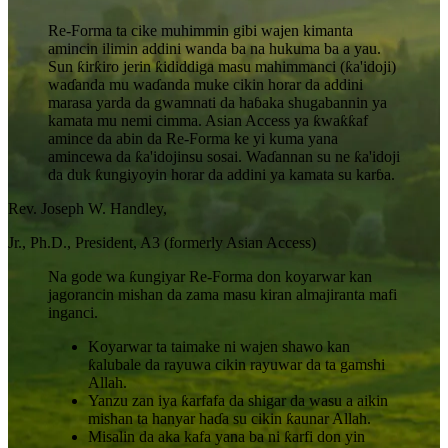
Re-Forma ta cike muhimmin gibi wajen kimanta
amincin ilimin addini wanda ba na hukuma ba a yau.
Sun ƙirƙiro jerin ƙididdiga masu mahimmanci (ƙa'idoji)
waɗanda mu waɗanda muke cikin horar da addini
marasa yarda da gwamnati da haɓaka shugabannin ya
kamata mu nemi cimma. Asian Access ya ƙwaƙƙaf
amince da abin da Re-Forma ke yi kuma yana
amincewa da ƙa'idojinsu sosai. Waɗannan su ne ƙa'idoji
da duk ƙungiyoyin horar da addini ya kamata su karɓa.
Rev. Joseph W. Handley,
Jr., Ph.D., President, A3 (formerly Asian Access)
Na gode wa ƙungiyar Re-Forma don koyarwar kan
jagorancin mishan da zama masu kiran almajiranta mafi
inganci.
Koyarwar ta taimake ni wajen shawo kan
ƙalubale da rayuwa cikin rayuwar da ta gamshi
Allah.
Yanzu zan iya ƙarfafa da shigar da wasu a aikin
mishan ta hanyar haɗa su cikin ƙaunar Allah.
Misalin da aka kafa yana ba ni ƙarfi don yin