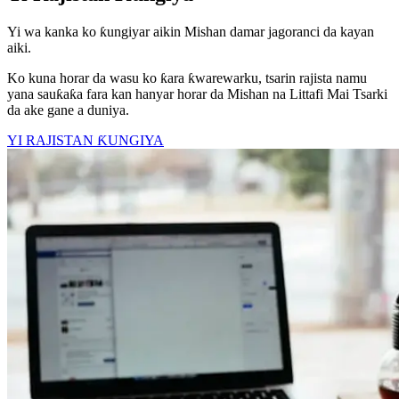
Yi wa kanka ko ƙungiyar aikin Mishan damar jagoranci da kayan
aiki.
Ko kuna horar da wasu ko ƙara ƙwarewarku, tsarin rajista namu
yana sauƙaƙa fara kan hanyar horar da Mishan na Littafi Mai Tsarki
da ake gane a duniya.
YI RAJISTAN ƘUNGIYA