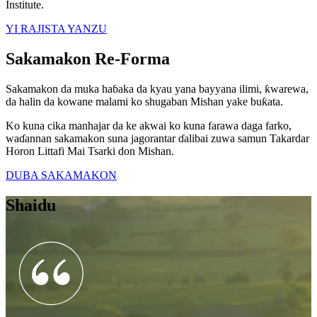
Institute.
YI RAJISTA YANZU
Sakamakon Re-Forma
Sakamakon da muka haɓaka da kyau yana bayyana ilimi, ƙwarewa,
da halin da kowane malami ko shugaban Mishan yake buƙata.
Ko kuna cika manhajar da ke akwai ko kuna farawa daga farko,
waɗannan sakamakon suna jagorantar ɗalibai zuwa samun Takardar
Horon Littafi Mai Tsarki don Mishan.
DUBA SAKAMAKON
Shaidu