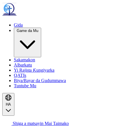
Gida
Game da Mu
Sakamakon
Albarkatu
Yi Rajista Ƙungiyarka
QATIs
Biya/Bayar da Gudummawa
Tuntube Mu
HA
Shiga a matsayin Mai Taimako