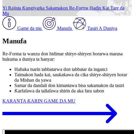
Yi Rajista Ƙungiyarka
Sakamakon Re-Forma
Haɗin Kai Tare da
Mu
Game da mu
Manufa
Tasiri A Duniya
Manufa
Re-Forma ta wanzu don hidimar shirye-shiryen horarwa marasa
hukuma a duniya ta hanyar:
Haɓaka tsarin tabbatarwa don tabbatar da inganci
Taimakon hada kai, sauƙaƙawa da cika shirye-shiryen horar
da Mishan da yawa
Samar da dandali don kimantawa bisa sakamakon da tasiri
Ƙarfafawa da tallafawa shirin da aka fara sabon
KARANTA ƘARIN GAME DA MU