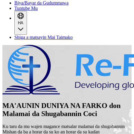
Biya/Bayar da Gudummawa
Tuntube Mu
HA
Shiga a matsayin Mai Taimako
MA'AUNIN DUNIYA NA FARKO don
Malamai da Shugabannin Coci
Ku taru da mu wajen magance matsalar malamai da shugabannin
Mishan da ba a horar da su ko an horar da su kaɗan