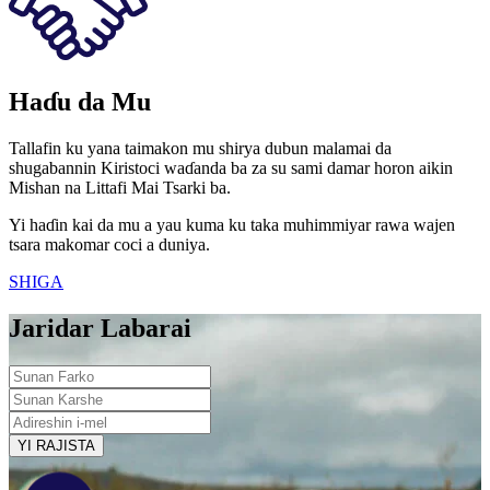
Haɗu da Mu
Tallafin ku yana taimakon mu shirya dubun malamai da
shugabannin Kiristoci waɗanda ba za su sami damar horon aikin
Mishan na Littafi Mai Tsarki ba.
Yi haɗin kai da mu a yau kuma ku taka muhimmiyar rawa wajen
tsara makomar coci a duniya.
SHIGA
Jaridar Labarai
YI RAJISTA