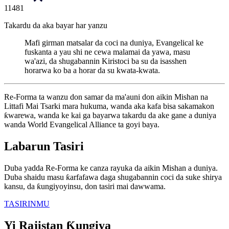
11481
Takardu da aka bayar har yanzu
Mafi girman matsalar da coci na duniya, Evangelical ke
fuskanta a yau shi ne cewa malamai da yawa, masu
wa'azi, da shugabannin Kiristoci ba su da isasshen
horarwa ko ba a horar da su kwata-kwata.
Re-Forma ta wanzu don samar da ma'auni don aikin Mishan na
Littafi Mai Tsarki mara hukuma, wanda aka kafa bisa sakamakon
ƙwarewa, wanda ke kai ga bayarwa takardu da ake gane a duniya
wanda World Evangelical Alliance ta goyi baya.
Labarun Tasiri
Duba yadda Re-Forma ke canza rayuka da aikin Mishan a duniya.
Duba shaidu masu ƙarfafawa daga shugabannin coci da suke shirya
kansu, da ƙungiyoyinsu, don tasiri mai dawwama.
TASIRINMU
Yi Rajistan Ƙungiya