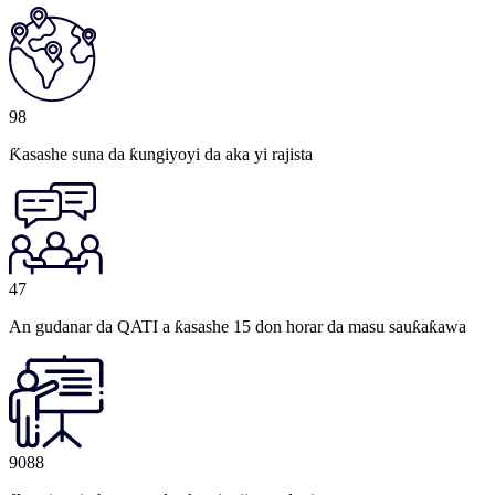
98
Ƙasashe suna da ƙungiyoyi da aka yi rajista
47
An gudanar da QATI a ƙasashe 15 don horar da masu sauƙaƙawa
9088