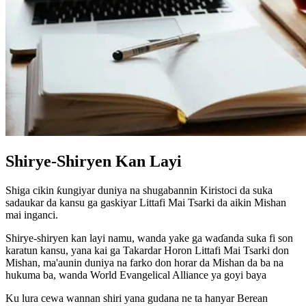
Shirye-Shiryen Kan Layi
Shiga cikin ƙungiyar duniya na shugabannin Kiristoci da suka
sadaukar da kansu ga gaskiyar Littafi Mai Tsarki da aikin Mishan
mai inganci.
Shirye-shiryen kan layi namu, wanda yake ga waɗanda suka fi son
karatun kansu, yana kai ga Takardar Horon Littafi Mai Tsarki don
Mishan, ma'aunin duniya na farko don horar da Mishan da ba na
hukuma ba, wanda World Evangelical Alliance ya goyi baya
Ku lura cewa wannan shiri yana gudana ne ta hanyar Berean