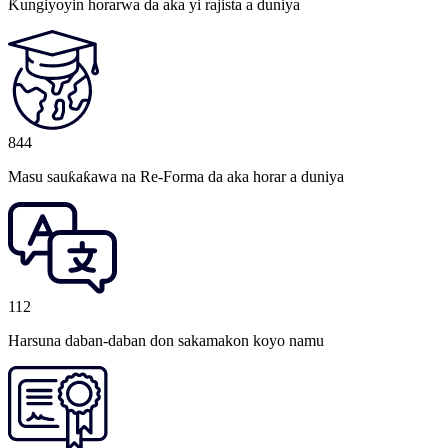
Ƙungiyoyin horarwa da aka yi rajista a duniya
844
Masu sauƙaƙawa na Re-Forma da aka horar a duniya
112
Harsuna daban-daban don sakamakon koyo namu