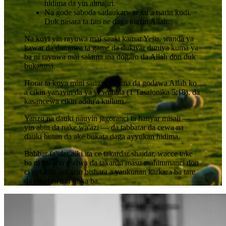
hidima da yin almajiri.
Na gode saboda sadaukarwar ku a tsarin kudi.
Duk nasara ta fito ne daga ƙarfin Allah.
Na koyi yin rayuwa mai sauƙi kamar Yesu, wanda ya
kawar da damuwa ta game da dukiyar duniya kuma ya
ba ni rayuwa mai salama ina dogaro da Allah don duk
bukatuna.
Horar ta koya mini samun salama da godawa Allah ko
a cikin yanayin da ya yi wahala (1 Tasalonika 5:18), da
kasancewa cikin addu'a kullum.
Yanzu na ɗauki nauyin jagoranci ta hanyar misali —
yin abin da nake wa'azi — da tabbatar da cewa na
ɗauki hutun da ake buƙata daga ayyukan hidima.
Babbar fa'idar aiki ita ce takardar shaidar, wacce take
ba ni kwarin gwiwa da takardu masu mahimmanci don
ci gaba da wa'azin bishara a yankunan karkara ba tare
da takurawa ta doka ba.