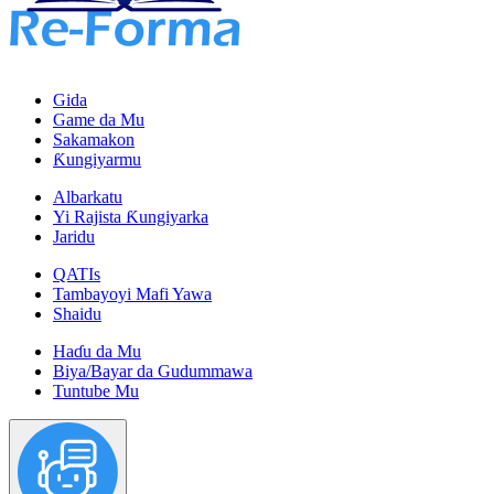
Gida
Game da Mu
Sakamakon
Ƙungiyarmu
Albarkatu
Yi Rajista Ƙungiyarka
Jaridu
QATIs
Tambayoyi Mafi Yawa
Shaidu
Haɗu da Mu
Biya/Bayar da Gudummawa
Tuntube Mu