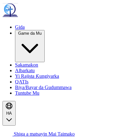
Gida
Game da Mu
Sakamakon
Albarkatu
Yi Rajista Ƙungiyarka
QATIs
Biya/Bayar da Gudummawa
Tuntube Mu
HA
Shiga a matsayin Mai Taimako