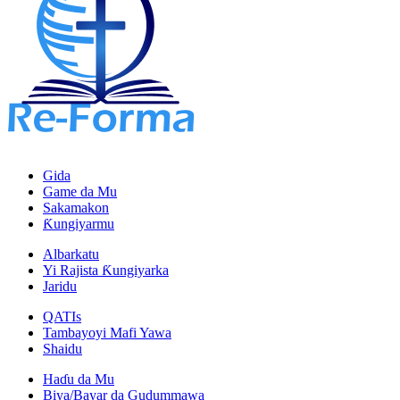
Gida
Game da Mu
Sakamakon
Ƙungiyarmu
Albarkatu
Yi Rajista Ƙungiyarka
Jaridu
QATIs
Tambayoyi Mafi Yawa
Shaidu
Haɗu da Mu
Biya/Bayar da Gudummawa