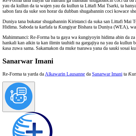
Re-Forma tana mayar da martani ga matsalar shugabancin coci da ba a 
yau da kullun da ta wajen yau da kullun ta Littafi Mai Tsarki, ta h
sabon fara da suke son horar da dubban shugabannin coci kowace she
Duniya tana bukatar shugabannin Kiristanci da suka san Littafi Mai T
Hidima. Saboda ta ƙarfafa ta Ƙungiyar Bishara ta Duniya (WEA), wan
Mahimmanci:
Re-Forma ba ta gaya wa ƙungiyoyin hidima abin da za s
hankali kan aikin ta kan ilimin tauhidi na gargajiya na yau da kul
ƙasa zuwa sama. Sakamakon da muke tsarawa yana da sauƙi sosai kuma
Sanarwar Imani
Re-Forma ta yarda da
Alkawarin Lausanne
da
Sanarwar Imani
ta Ƙun