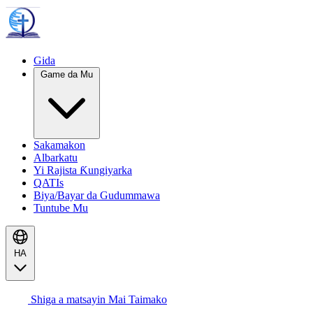
Gida
Game da Mu
Sakamakon
Albarkatu
Yi Rajista Ƙungiyarka
QATIs
Biya/Bayar da Gudummawa
Tuntube Mu
HA
Shiga a matsayin Mai Taimako