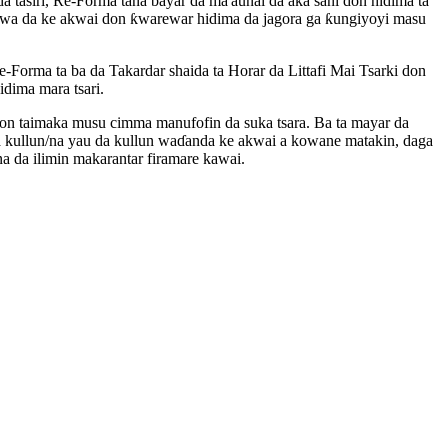
a tasiri, Re-Forma tana bayar da ma'aunai da aka sani don hidima ta
orarwa da ke akwai don ƙwarewar hidima da jagora ga ƙungiyoyi masu
e-Forma ta ba da Takardar shaida ta Horar da Littafi Mai Tsarki don
dima mara tsari.
don taimaka musu cimma manufofin da suka tsara. Ba ta mayar da
da kullun/na yau da kullun waɗanda ke akwai a kowane matakin, daga
 da ilimin makarantar firamare kawai.