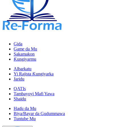
Gida
Game da Mu
Sakamakon
Ƙungiyarmu
Albarkatu
Yi Rajista Ƙungiyarka
Jaridu
QATIs
Tambayoyi Mafi Yawa
Shaidu
Haɗu da Mu
Biya/Bayar da Gudummawa
Tuntube Mu