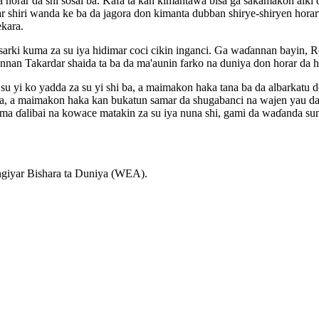
horar da shi sosai ba. Kafa ta kan kimantawa bisa ga sakamakon aiki d
anyar shiri wanda ke ba da jagora don kimanta dubban shirye-shiryen h
kara.
sarki kuma za su iya hidimar coci cikin inganci. Ga waɗannan bayin, R
nan Takardar shaida ta ba da ma'aunin farko na duniya don horar da hi
u yi ko yadda za su yi shi ba, a maimakon haka tana ba da albarkatu 
lun ba, a maimakon haka kan bukatun samar da shugabanci na wajen yau 
 ɗalibai na kowace matakin za su iya nuna shi, gami da waɗanda suna
giyar Bishara ta Duniya (WEA).