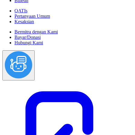
Buletin
QATIs
Pertanyaan Umum
Kesaksian
Bermitra dengan Kami
Bayar/Donasi
Hubungi Kami