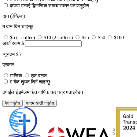
कृपया मलाई द्विमासिक समाचारपत्र पठाउनुहोस्
दान
(ऐच्छिक)
म दान दिन चाहन्छु
$5 (1 coffee)
$10 (2 coffees)
$25
$50
$100
अर्को रकम
$
न्यूनतम $5
प्रकार
मासिक
एक पटक
म बैंक शुल्क तिर्न चाहन्छु
तपाईंलाई इमेलमार्फत वार्षिक कर पत्र पठाइनेछ।
पेश गर्नुहोस्
फारम खाली गर्नुहोस्