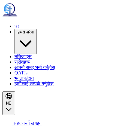
घर
हाम्रो बारेमा
नतिजाहरू
स्रोतहरू
आफ्नो समूह भर्ना गर्नुहोस्
QATIs
भुक्तान/दान
हामीलाई सम्पर्क गर्नुहोस्
NE
सहजकर्ता लगइन