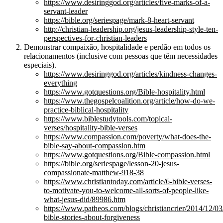
https://www.desiringgod.org/articles/five-marks-of-a-
servant-leader
https://bible.org/seriespage/mark-8-heart-servant
http://christian-leadership.org/jesus-leadership-style-ten-
perspectives-for-christian-leaders
Demonstrar compaixão, hospitalidade e perdão em todos os
relacionamentos (inclusive com pessoas que têm necessidades
especiais).
https://www.desiringgod.org/articles/kindness-changes-
everything
https://www.gotquestions.org/Bible-hospitality.html
https://www.thegospelcoalition.org/article/how-do-we-
practice-biblical-hospitality
https://www.biblestudytools.com/topical-
verses/hospitality-bible-verses
https://www.compassion.com/poverty/what-does-the-
bible-say-about-compassion.htm
https://www.gotquestions.org/Bible-compassion.html
https://bible.org/seriespage/lesson-20-jesus-
compassionate-matthew-918-38
https://www.christiantoday.com/article/6-bible-verses-
to-motivate-you-to-welcome-all-sorts-of-people-like-
what-jesus-did/89986.htm
https://www.patheos.com/blogs/christiancrier/2014/12/03
bible-stories-about-forgiveness