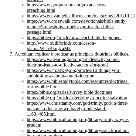
https://www.gotquestions.org/expository-
preaching.html
https://www.evangelicalfocus.com/magazine/2201/10_T
https://www.crosswalk.com/devotionals/bible-study-
minute/5-questions-to-help-you-teach-a-bible-
passage.html
https://bible.org/article/how-teach-bible-beginners
http://www.truthforkids.com/lesson-
plan/#.W_5BkugzaM8
Acreditar, explicar e praticar as principais doutrinas bíblicas.
https://www.desiringgod.org/articles/why-sound-
doctrine-leads-to-effective-action-for-good
https://www.crossway.org/articles/10-things-you-
should-know-about-sound-doctrine
https://www.biblestudytools.com/resources/doctrines-
of-the-bible.html
https://bible.org/series/survey-bible-doctrines
https://bible.org/article/soteriology-doctrine-salvation
https://www.christianity.com/god/trinity/god-in-three-
persons-a-doctrine-we-barely-understand-
11634405.html
https://www.biblicaltraining.org/library/trinity-wayne-
grudem
https://www.biblicaltraining.org/library/sanctification-
by-wayne-grudem