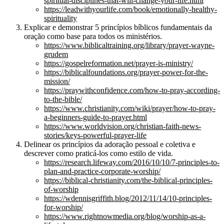
spiritual-disciplines-that-will-change-your-life.html
https://leadwithyourlife.com/book/emotionally-healthy-
spirituality
Explicar e demonstrar 5 princípios bíblicos fundamentais da
oração como base para todos os ministérios.
https://www.biblicaltraining.org/library/prayer-wayne-
grudem
https://gospelreformation.net/prayer-is-ministry/
https://biblicalfoundations.org/prayer-power-for-the-
mission/
https://praywithconfidence.com/how-to-pray-according-
to-the-bible/
https://www.christianity.com/wiki/prayer/how-to-pray-
a-beginners-guide-to-prayer.html
https://www.worldvision.org/christian-faith-news-
stories/keys-powerful-prayer-life
Delinear os princípios da adoração pessoal e coletiva e
descrever como praticá-los como estilo de vida.
https://research.lifeway.com/2016/10/10/7-principles-to-
plan-and-practice-corporate-worship/
https://biblical-christianity.com/the-biblical-principles-
of-worship
https://wdennisgriffith.blog/2012/11/14/10-principles-
for-worship/
https://www.rightnowmedia.org/blog/worship-as-a-