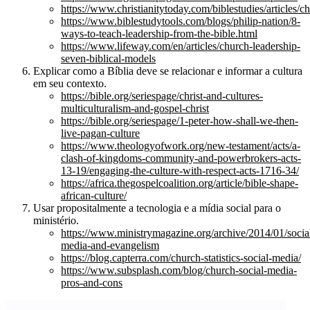
https://www.christianitytoday.com/biblestudies/articles
https://www.biblestudytools.com/blogs/philip-nation/8-
ways-to-teach-leadership-from-the-bible.html
https://www.lifeway.com/en/articles/church-leadership-
seven-biblical-models
Explicar como a Bíblia deve se relacionar e informar a cultura
em seu contexto.
https://bible.org/seriespage/christ-and-cultures-
multiculturalism-and-gospel-christ
https://bible.org/seriespage/1-peter-how-shall-we-then-
live-pagan-culture
https://www.theologyofwork.org/new-testament/acts/a-
clash-of-kingdoms-community-and-powerbrokers-acts-
13-19/engaging-the-culture-with-respect-acts-1716-34/
https://africa.thegospelcoalition.org/article/bible-shape-
african-culture/
Usar propositalmente a tecnologia e a mídia social para o
ministério.
https://www.ministrymagazine.org/archive/2014/01/socia
media-and-evangelism
https://blog.capterra.com/church-statistics-social-media/
https://www.subsplash.com/blog/church-social-media-
pros-and-cons