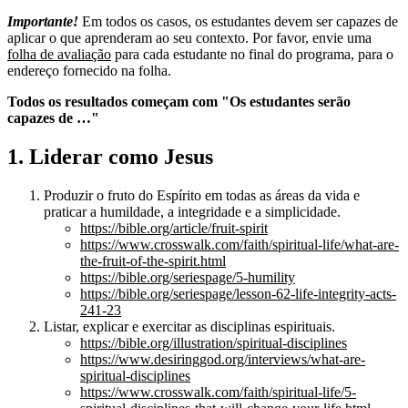
Importante!
Em todos os casos, os estudantes devem ser capazes de
aplicar o que aprenderam ao seu contexto. Por favor, envie uma
folha de avaliação
para cada estudante no final do programa, para o
endereço fornecido na folha.
Todos os resultados começam com "Os estudantes serão
capazes de …"
1. Liderar como Jesus
Produzir o fruto do Espírito em todas as áreas da vida e
praticar a humildade, a integridade e a simplicidade.
https://bible.org/article/fruit-spirit
https://www.crosswalk.com/faith/spiritual-life/what-are-
the-fruit-of-the-spirit.html
https://bible.org/seriespage/5-humility
https://bible.org/seriespage/lesson-62-life-integrity-acts-
241-23
Listar, explicar e exercitar as disciplinas espirituais.
https://bible.org/illustration/spiritual-disciplines
https://www.desiringgod.org/interviews/what-are-
spiritual-disciplines
https://www.crosswalk.com/faith/spiritual-life/5-