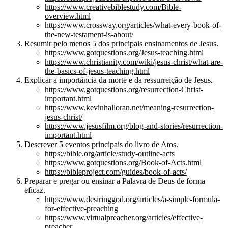
https://www.creativebiblestudy.com/Bible-
overview.html
https://www.crossway.org/articles/what-every-book-of-
the-new-testament-is-about/
Resumir pelo menos 5 dos principais ensinamentos de Jesus.
https://www.gotquestions.org/Jesus-teaching.html
https://www.christianity.com/wiki/jesus-christ/what-are-
the-basics-of-jesus-teaching.html
Explicar a importância da morte e da ressurreição de Jesus.
https://www.gotquestions.org/resurrection-Christ-
important.html
https://www.kevinhalloran.net/meaning-resurrection-
jesus-christ/
https://www.jesusfilm.org/blog-and-stories/resurrection-
important.html
Descrever 5 eventos principais do livro de Atos.
https://bible.org/article/study-outline-acts
https://www.gotquestions.org/Book-of-Acts.html
https://bibleproject.com/guides/book-of-acts/
Preparar e pregar ou ensinar a Palavra de Deus de forma
eficaz.
https://www.desiringgod.org/articles/a-simple-formula-
for-effective-preaching
https://www.virtualpreacher.org/articles/effective-
preacher