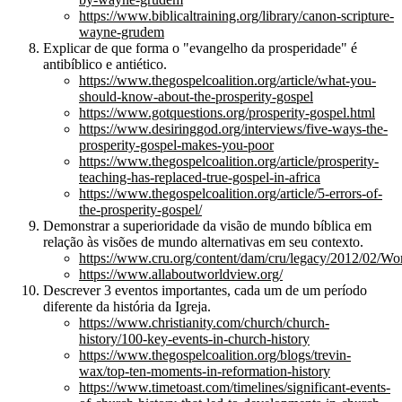
https://www.biblicaltraining.org/library/canon-scripture-
wayne-grudem
Explicar de que forma o "evangelho da prosperidade" é
antibíblico e antiético.
https://www.thegospelcoalition.org/article/what-you-
should-know-about-the-prosperity-gospel
https://www.gotquestions.org/prosperity-gospel.html
https://www.desiringgod.org/interviews/five-ways-the-
prosperity-gospel-makes-you-poor
https://www.thegospelcoalition.org/article/prosperity-
teaching-has-replaced-true-gospel-in-africa
https://www.thegospelcoalition.org/article/5-errors-of-
the-prosperity-gospel/
Demonstrar a superioridade da visão de mundo bíblica em
relação às visões de mundo alternativas em seu contexto.
https://www.cru.org/content/dam/cru/legacy/2012/02/Wo
https://www.allaboutworldview.org/
Descrever 3 eventos importantes, cada um de um período
diferente da história da Igreja.
https://www.christianity.com/church/church-
history/100-key-events-in-church-history
https://www.thegospelcoalition.org/blogs/trevin-
wax/top-ten-moments-in-reformation-history
https://www.timetoast.com/timelines/significant-events-