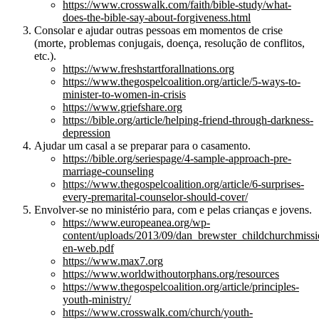
https://www.crosswalk.com/faith/bible-study/what-
does-the-bible-say-about-forgiveness.html
Consolar e ajudar outras pessoas em momentos de crise
(morte, problemas conjugais, doença, resolução de conflitos,
etc.).
https://www.freshstartforallnations.org
https://www.thegospelcoalition.org/article/5-ways-to-
minister-to-women-in-crisis
https://www.griefshare.org
https://bible.org/article/helping-friend-through-darkness-
depression
Ajudar um casal a se preparar para o casamento.
https://bible.org/seriespage/4-sample-approach-pre-
marriage-counseling
https://www.thegospelcoalition.org/article/6-surprises-
every-premarital-counselor-should-cover/
Envolver-se no ministério para, com e pelas crianças e jovens.
https://www.europeanea.org/wp-
content/uploads/2013/09/dan_brewster_childchurchmissi
en-web.pdf
https://www.max7.org
https://www.worldwithoutorphans.org/resources
https://www.thegospelcoalition.org/article/principles-
youth-ministry/
https://www.crosswalk.com/church/youth-