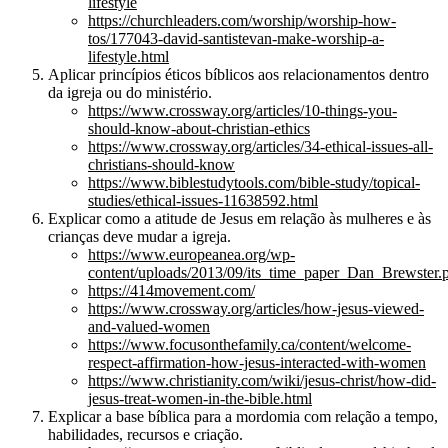
lifestyle
https://churchleaders.com/worship/worship-how-
tos/177043-david-santistevan-make-worship-a-
lifestyle.html
Aplicar princípios éticos bíblicos aos relacionamentos dentro
da igreja ou do ministério.
https://www.crossway.org/articles/10-things-you-
should-know-about-christian-ethics
https://www.crossway.org/articles/34-ethical-issues-all-
christians-should-know
https://www.biblestudytools.com/bible-study/topical-
studies/ethical-issues-11638592.html
Explicar como a atitude de Jesus em relação às mulheres e às
crianças deve mudar a igreja.
https://www.europeanea.org/wp-
content/uploads/2013/09/its_time_paper_Dan_Brewster.
https://414movement.com/
https://www.crossway.org/articles/how-jesus-viewed-
and-valued-women
https://www.focusonthefamily.ca/content/welcome-
respect-affirmation-how-jesus-interacted-with-women
https://www.christianity.com/wiki/jesus-christ/how-did-
jesus-treat-women-in-the-bible.html
Explicar a base bíblica para a mordomia com relação a tempo,
habilidades, recursos e criação.