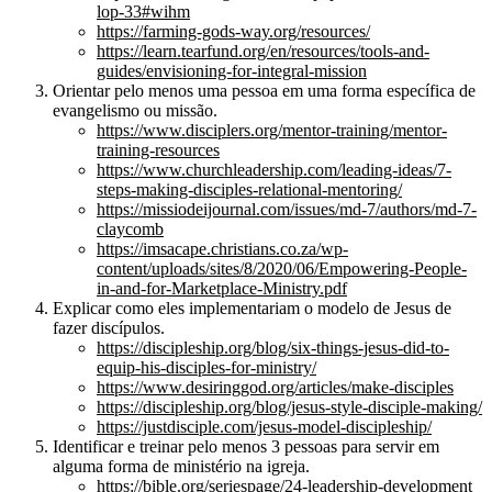
lop-33#wihm
https://farming-gods-way.org/resources/
https://learn.tearfund.org/en/resources/tools-and-
guides/envisioning-for-integral-mission
Orientar pelo menos uma pessoa em uma forma específica de
evangelismo ou missão.
https://www.disciplers.org/mentor-training/mentor-
training-resources
https://www.churchleadership.com/leading-ideas/7-
steps-making-disciples-relational-mentoring/
https://missiodeijournal.com/issues/md-7/authors/md-7-
claycomb
https://imsacape.christians.co.za/wp-
content/uploads/sites/8/2020/06/Empowering-People-
in-and-for-Marketplace-Ministry.pdf
Explicar como eles implementariam o modelo de Jesus de
fazer discípulos.
https://discipleship.org/blog/six-things-jesus-did-to-
equip-his-disciples-for-ministry/
https://www.desiringgod.org/articles/make-disciples
https://discipleship.org/blog/jesus-style-disciple-making/
https://justdisciple.com/jesus-model-discipleship/
Identificar e treinar pelo menos 3 pessoas para servir em
alguma forma de ministério na igreja.
https://bible.org/seriespage/24-leadership-development