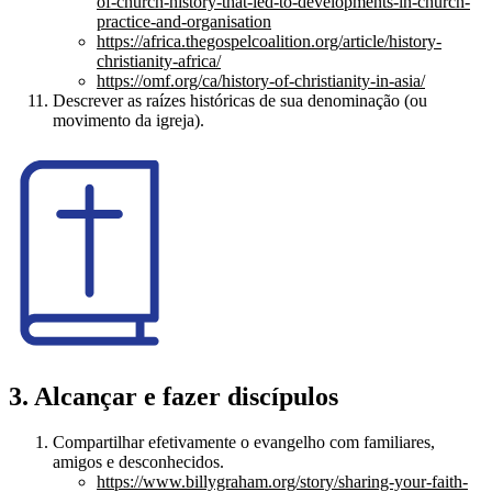
of-church-history-that-led-to-developments-in-church-
practice-and-organisation
https://africa.thegospelcoalition.org/article/history-
christianity-africa/
https://omf.org/ca/history-of-christianity-in-asia/
Descrever as raízes históricas de sua denominação (ou
movimento da igreja).
3. Alcançar e fazer discípulos
Compartilhar efetivamente o evangelho com familiares,
amigos e desconhecidos.
https://www.billygraham.org/story/sharing-your-faith-