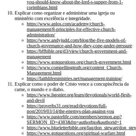
you-should-know-about-the-lord-s-supper-from-1-
corinthians.html
Explicar como organizar e administrar uma igreja ou
ministério com excelência e integridade.
https://www.aplos.com/academy/church-
management/8-principles-for-effective-church-
administration/
https://www.andyjudd.com/blog/the-five-models-of-
church-governance-and-how-they-cope-under-pressure
https://bffbible.org/d3/view/church-government-and-
management
https://www.gotquestions.org/church-government.html
https://www.compellingtruth.org/content_Church-
Management.html
https://faithlifeministries.net/management-training/
Explicar como o poder de Cristo vence a concupiscência da
carne, o mundo e o diabo.
https://www.ligonier.org/learn/devotionals/world-flesh-
and-devil
https://proverbs31.org/read/devotions/full-
post/2019/03/14/the-enemys-plan-against-you
https://www.pastorlife.com/members/sermon.asp?
SERMON_ID=4383&fm=authorbio&authorid=1
https://www.blueletterbible.org/faq/don_stewart/don_st
https://www.gotquestions.org/spiritual-warfare.html