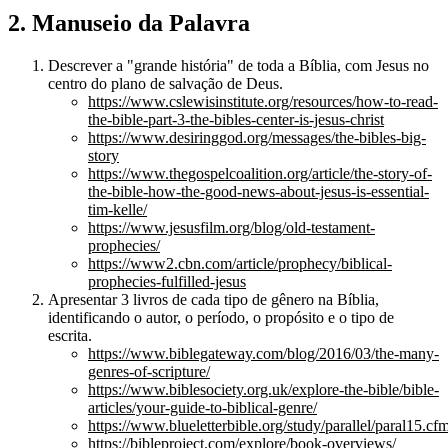
2. Manuseio da Palavra
Descrever a "grande história" de toda a Bíblia, com Jesus no
centro do plano de salvação de Deus.
https://www.cslewisinstitute.org/resources/how-to-read-
the-bible-part-3-the-bibles-center-is-jesus-christ
https://www.desiringgod.org/messages/the-bibles-big-
story
https://www.thegospelcoalition.org/article/the-story-of-
the-bible-how-the-good-news-about-jesus-is-essential-
tim-kelle/
https://www.jesusfilm.org/blog/old-testament-
prophecies/
https://www2.cbn.com/article/prophecy/biblical-
prophecies-fulfilled-jesus
Apresentar 3 livros de cada tipo de gênero na Bíblia,
identificando o autor, o período, o propósito e o tipo de
escrita.
https://www.biblegateway.com/blog/2016/03/the-many-
genres-of-scripture/
https://www.biblesociety.org.uk/explore-the-bible/bible-
articles/your-guide-to-biblical-genre/
https://www.blueletterbible.org/study/parallel/paral15.cf
https://bibleproject.com/explore/book-overviews/