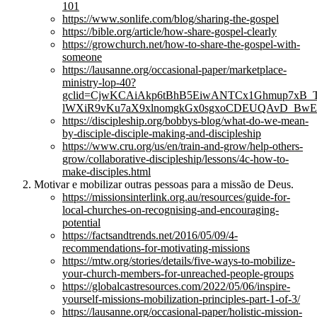
101
https://www.sonlife.com/blog/sharing-the-gospel
https://bible.org/article/how-share-gospel-clearly
https://growchurch.net/how-to-share-the-gospel-with-
someone
https://lausanne.org/occasional-paper/marketplace-
ministry-lop-40?
gclid=CjwKCAiAkp6tBhB5EiwANTCx1Ghmup7xB_
lWXiR9vKu7aX9xlnomgkGx0sgxoCDEUQAvD_BwE
https://discipleship.org/bobbys-blog/what-do-we-mean-
by-disciple-disciple-making-and-discipleship
https://www.cru.org/us/en/train-and-grow/help-others-
grow/collaborative-discipleship/lessons/4c-how-to-
make-disciples.html
Motivar e mobilizar outras pessoas para a missão de Deus.
https://missionsinterlink.org.au/resources/guide-for-
local-churches-on-recognising-and-encouraging-
potential
https://factsandtrends.net/2016/05/09/4-
recommendations-for-motivating-missions
https://mtw.org/stories/details/five-ways-to-mobilize-
your-church-members-for-unreached-people-groups
https://globalcastresources.com/2022/05/06/inspire-
yourself-missions-mobilization-principles-part-1-of-3/
https://lausanne.org/occasional-paper/holistic-mission-