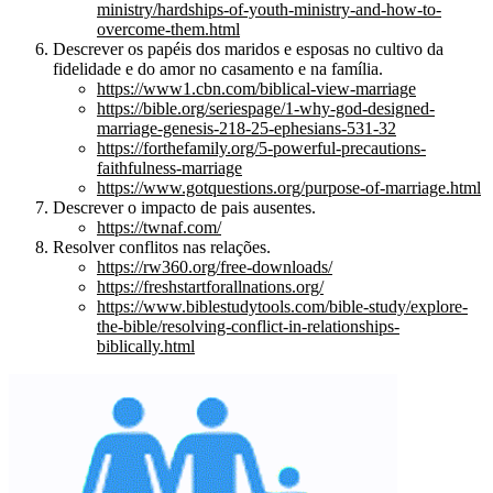
ministry/hardships-of-youth-ministry-and-how-to-
overcome-them.html
Descrever os papéis dos maridos e esposas no cultivo da
fidelidade e do amor no casamento e na família.
https://www1.cbn.com/biblical-view-marriage
https://bible.org/seriespage/1-why-god-designed-
marriage-genesis-218-25-ephesians-531-32
https://forthefamily.org/5-powerful-precautions-
faithfulness-marriage
https://www.gotquestions.org/purpose-of-marriage.html
Descrever o impacto de pais ausentes.
https://twnaf.com/
Resolver conflitos nas relações.
https://rw360.org/free-downloads/
https://freshstartforallnations.org/
https://www.biblestudytools.com/bible-study/explore-
the-bible/resolving-conflict-in-relationships-
biblically.html