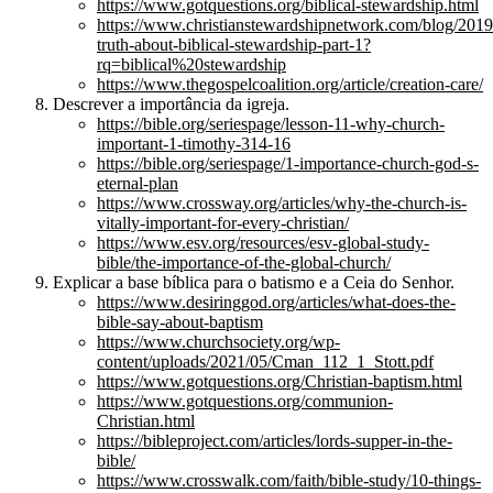
https://www.gotquestions.org/biblical-stewardship.html
https://www.christianstewardshipnetwork.com/blog/2019/
truth-about-biblical-stewardship-part-1?
rq=biblical%20stewardship
https://www.thegospelcoalition.org/article/creation-care/
Descrever a importância da igreja.
https://bible.org/seriespage/lesson-11-why-church-
important-1-timothy-314-16
https://bible.org/seriespage/1-importance-church-god-s-
eternal-plan
https://www.crossway.org/articles/why-the-church-is-
vitally-important-for-every-christian/
https://www.esv.org/resources/esv-global-study-
bible/the-importance-of-the-global-church/
Explicar a base bíblica para o batismo e a Ceia do Senhor.
https://www.desiringgod.org/articles/what-does-the-
bible-say-about-baptism
https://www.churchsociety.org/wp-
content/uploads/2021/05/Cman_112_1_Stott.pdf
https://www.gotquestions.org/Christian-baptism.html
https://www.gotquestions.org/communion-
Christian.html
https://bibleproject.com/articles/lords-supper-in-the-
bible/
https://www.crosswalk.com/faith/bible-study/10-things-