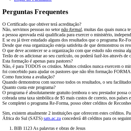
Perguntas Frequentes
O Certificado que obtiver terá acreditação?
Não, servimos pessoas no setor
não formal
, muitas das quais nunca t
a pessoa aprovada está qualificada para exercer o ministério, indepen
E se eu já tiver estudado alguns dos resultados que o programa Re-Fo
Desde que essa organização esteja satisfeita de que demonstrou os re
O que deve acontecer se a organização com que estudo não ensina al
Terão de os adicionar ao seu currículo, ou poderá fazê-los através de 
Esta formação é apenas para pastores?
Não, é para TODOS os cristãos. Muitos cristãos nunca exercem o minis
foi concebido para ajudar os pastores que não têm formação FORMA
Como funciona a avaliação?
Quando demonstrou com sucesso todos os resultados, o seu facilitador
Quanto custa este programa?
O programa é absolutamente gratuito (embora o seu prestador possa cob
cobrada uma taxa simbólica de $5 mais custos de correio, nos países 
Se completei o programa Re-Forma, posso obter créditos de Reconhe
Sim, existem atualmente 2 instituições que oferecem estes créditos.
África do Sul (SATS)
sats.ac.za
concederá 48 créditos para os seguint
BIB 1123 As palavras e obras de Jesus