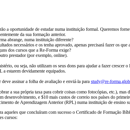
erão a oportunidade de estudar numa instituição formal. Queremos forn
dentemente da sua formação anterior.
rma abrange, numa instituição diferente?
sultados necessários e os tenha aprovado, apenas precisará fazer os que
guns dos cursos que a Re-Forma exige?
outro prestador (por exemplo, online).
tério, ou seja, não utilizam os seus dons para ajudar a fazer crescer 
L a estarem devidamente equipados.
 deve assinar a folha de avaliação e enviá-la para
study@re-forma.glo
rar a sua própria taxa para cobrir coisas como fotocópias, etc.), mas 
em desenvolvimento, e $10 mais custos de correio nos países do primeir
cimento de Aprendizagem Anterior (RPL) numa instituição de ensino s
 Para aqueles que concluíram com sucesso o Certificado de Formação Bí
es cursos: