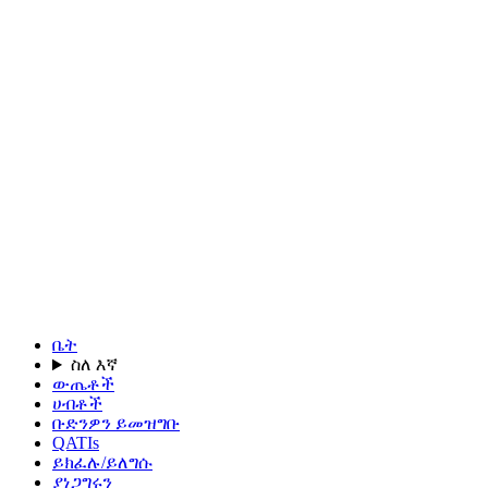
ቤት
ስለ እኛ
ውጤቶች
ሀብቶች
ቡድንዎን ይመዝግቡ
QATIs
ይክፈሉ/ይለግሱ
ያነጋግሩን