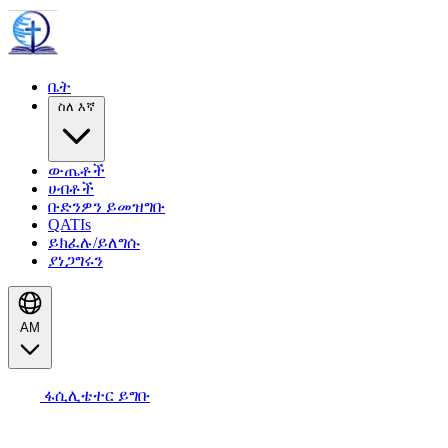
ቤት
ስለ እኛ
ውጤቶች
ሀብቶች
ቡድንዎን ይመዝግቡ
QATIs
ይክፈሉ/ይለግሱ
ያነጋግሩን
AM
ፋሲሊቴተር ይግቡ