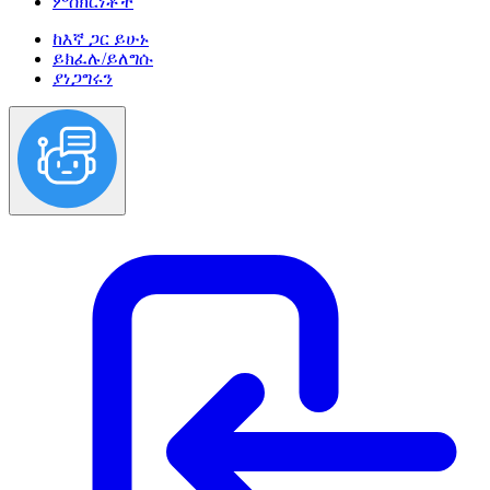
ምስክርነቶች
ከእኛ ጋር ይሁኑ
ይክፈሉ/ይለግሱ
ያነጋግሩን