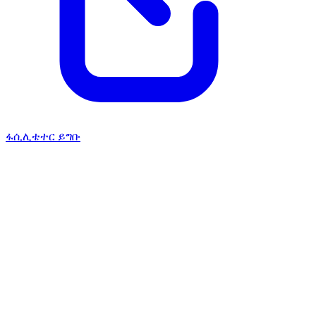
ፋሲሊቴተር ይግቡ