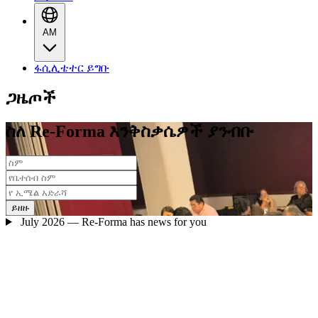
AM
ፋሲሊቴተር ይግቡ
ጋዜጦች
ስለ Re-Forma እንቅስቃሴዎች ያንብቡ
ይዘዙ
July 2026 — Re-Forma has news for you