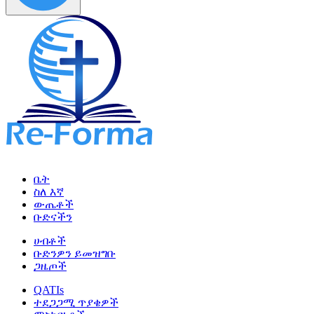
ቤት
ስለ እኛ
ውጤቶች
ቡድናችን
ሀብቶች
ቡድንዎን ይመዝግቡ
ጋዜጦች
QATIs
ተደጋጋሚ ጥያቄዎች