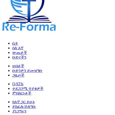
ቤት
ስለ እኛ
ውጤቶች
ቡድናችን
ሀብቶች
ቡድንዎን ይመዝግቡ
ጋዜጦች
QATIs
ተደጋጋሚ ጥያቄዎች
ምስክርነቶች
ከእኛ ጋር ይሁኑ
ይክፈሉ/ይለግሱ
ያነጋግሩን