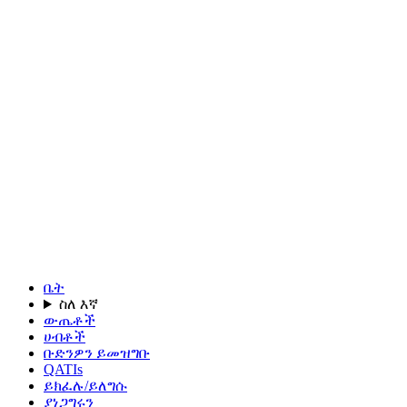
ቤት
ስለ እኛ
ውጤቶች
ሀብቶች
ቡድንዎን ይመዝግቡ
QATIs
ይክፈሉ/ይለግሱ
ያነጋግሩን