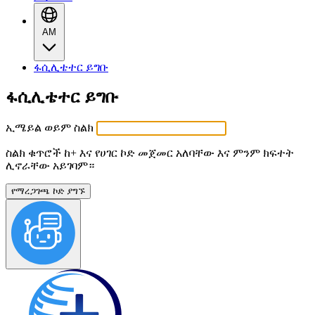
AM
ፋሲሊቴተር ይግቡ
ፋሲሊቴተር ይግቡ
ኢሜይል ወይም ስልክ
ስልክ ቁጥሮች ከ+ እና የሀገር ኮድ መጀመር አለባቸው እና ምንም ክፍተት
ሊኖራቸው አይገባም።
የማረጋገጫ ኮድ ያግኙ