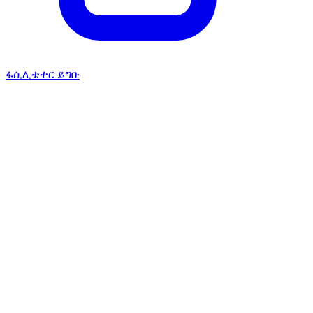
ፋሲሊቴተር ይግቡ