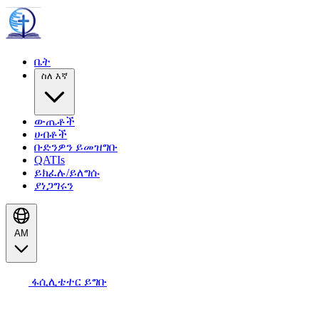
ቤት
ስለ እኛ
ውጤቶች
ሀብቶች
ቡድንዎን ይመዝግቡ
QATIs
ይክፈሉ/ይለግሱ
ያነጋግሩን
AM
ፋሲሊቴተር ይግቡ