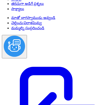
తరచుగా అడిగే ప్రశ్నలు
సాక్ష్యాలు
మాతో భాగస్వాముడు అవ్వండి
చెల్లించు/విరాళమివ్వు
మమ్మల్ని సంప్రదించండి