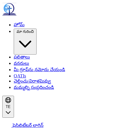
హోమ్
మా గురించి
ఫలితాలు
వనరులు
మీ గ్రూప్‌ను నమోదు చేయండి
QATIs
చెల్లించు/విరాళమివ్వు
మమ్మల్ని సంప్రదించండి
TE
ఫెసిలిటేటర్ లాగిన్