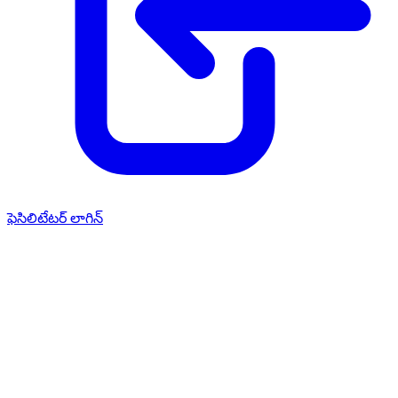
ఫెసిలిటేటర్ లాగిన్