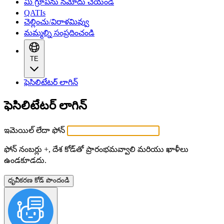
మీ గ్రూప్‌ను నమోదు చేయండి
QATIs
చెల్లించు/విరాళమివ్వు
మమ్మల్ని సంప్రదించండి
TE
ఫెసిలిటేటర్ లాగిన్
ఫెసిలిటేటర్ లాగిన్
ఇమెయిల్ లేదా ఫోన్
ఫోన్ నంబర్లు +, దేశ కోడ్‌తో ప్రారంభమవ్వాలి మరియు ఖాళీలు
ఉండకూడదు.
ధృవీకరణ కోడ్ పొందండి