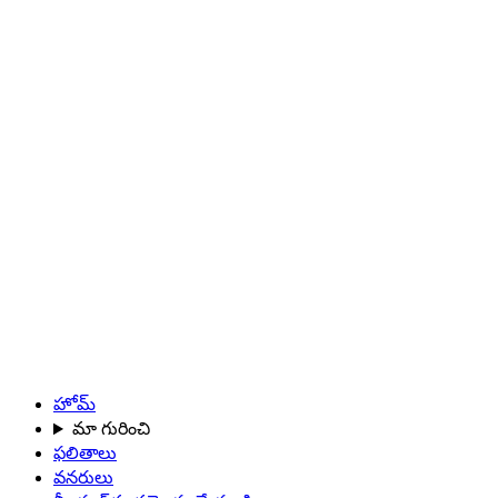
హోమ్
మా గురించి
ఫలితాలు
వనరులు