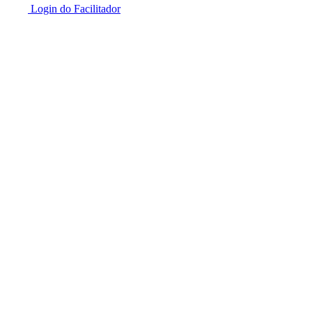
Login do Facilitador