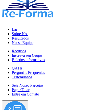
Lar
Sobre Nós
Resultados
Nossa Equipe
Recursos
Inscreva seu Grupo
Boletins informativos
QATIs
Perguntas Frequentes
Testemunhos
Seja Nosso Parceiro
Pagar/Doar
Entre em Contato