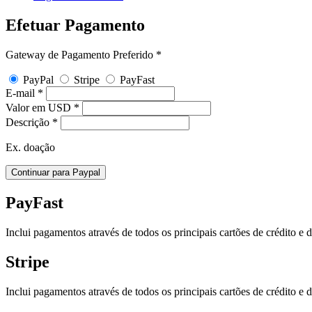
Efetuar Pagamento
Gateway de Pagamento Preferido
*
PayPal
Stripe
PayFast
E-mail
*
Valor em USD
*
Descrição
*
Ex. doação
Continuar para Paypal
PayFast
Inclui pagamentos através de todos os principais cartões de crédito e
Stripe
Inclui pagamentos através de todos os principais cartões de crédito e