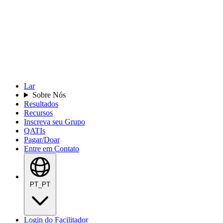
Lar
Sobre Nós
Resultados
Recursos
Inscreva seu Grupo
QATIs
Pagar/Doar
Entre em Contato
PT_PT
Login do Facilitador